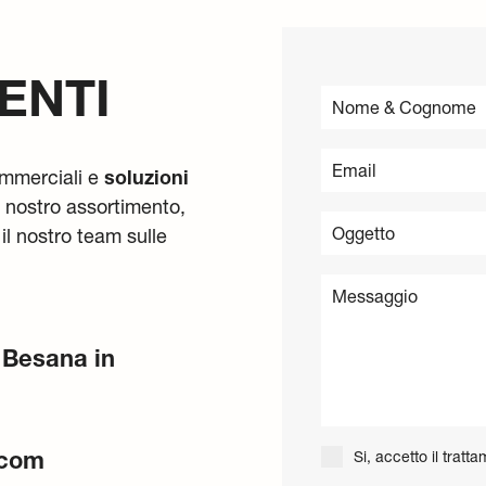
ENTI
ommerciali e
soluzioni
l nostro assortimento,
il nostro team sulle
 Besana in
.com
Si, accetto il trat