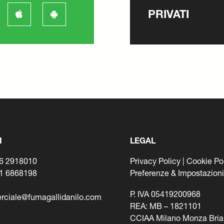
PRIVATI
I
LEGAL
6 2918010
Privacy Policy
|
Cookie Po
1 6868198
Preferenze & Impostazion
P. IVA 05419200968
ciale@fumagallidanilo.com
REA: MB – 1821101
CCIAA Milano Monza Bria